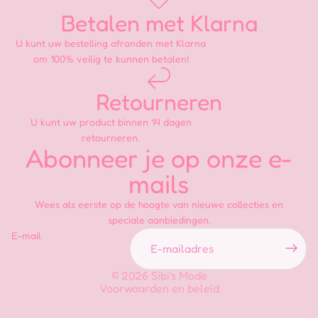
Betalen met Klarna
U kunt uw bestelling afronden met Klarna
om 100% veilig te kunnen betalen!
Retourneren
U kunt uw product binnen 14 dagen
retourneren.
Abonneer je op onze e-
Privacybeleid
mails
Terugbetalingsbeleid
Wees als eerste op de hoogte van nieuwe collecties en
Algemene voorwaarden
speciale aanbiedingen.
Verzendbeleid
E-mail
Contactgegevens
Wettelijke kennisgeving
© 2026
Sibi's Mode
Voorwaarden en beleid