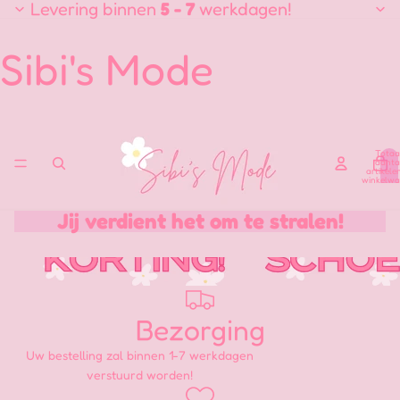
Levering binnen
5 - 7
werkdagen!
Sibi's Mode
Totaa
aanta
artikele
winkelwa
0
Jij verdient het om te stralen!
Sale
Schoenen
Bezorging
Uw bestelling zal binnen 1-7 werkdagen
verstuurd worden!